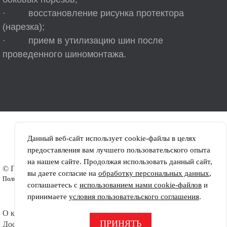
· восстановление рисунка протектора
(нарезка);
· прием в утилизацию шин после
проведенного шиномонтажа.
Данный веб-сайт использует cookie-файлы в целях
предоставления вам лучшего пользовательского опыта
на нашем сайте. Продолжая использовать данный сайт,
© ПРОТЕКТОР-ЮГ
Шины
вы даете согласие на
обработку персональных данных
,
Пользовательское соглашение
Диски
соглашаетесь с
использованием нами cookie-файлов
и
Шиномонтаж
принимаете
условия пользовательского соглашения
.
Контакты
О компании
Офис:
СДЕЛАНО В
Тел.
+7 (863) 296-92-41
ПРИНЯТЬ
Доставка