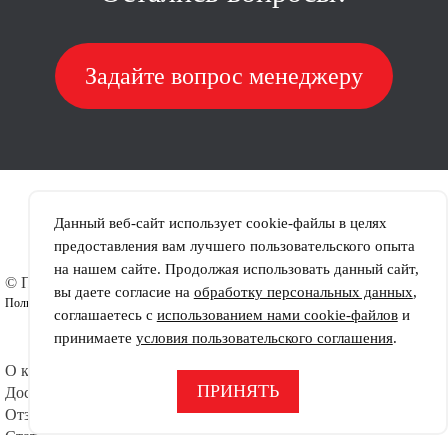
Задайте вопрос менеджеру
Данный веб-сайт использует cookie-файлы в целях
предоставления вам лучшего пользовательского опыта
на нашем сайте. Продолжая использовать данный сайт,
© ПРОТЕКТОР-ЮГ
Шины
вы даете согласие на
обработку персональных данных
,
Пользовательское соглашение
Диски
соглашаетесь с
использованием нами cookie-файлов
и
Шиномонтаж
принимаете
условия пользовательского соглашения
.
Контакты
О компании
Офис:
СДЕЛАНО В
Тел.
+7 (863) 296-92-41
ПРИНЯТЬ
Доставка
Отзывы
Статьи
Режим работы: