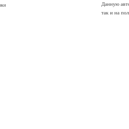
Данную авто
зки
так и на по