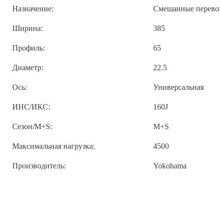
Назначение:
Смешанные перево
Ширина:
385
Профиль:
65
Диаметр:
22.5
Ось:
Универсальная
ИНС/ИКС:
160J
Сезон/M+S:
M+S
Максимальная нагрузка:
4500
Производитель:
Yokohama