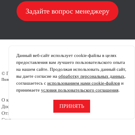
Задайте вопрос менеджеру
Данный веб-сайт использует cookie-файлы в целях
предоставления вам лучшего пользовательского опыта
на нашем сайте. Продолжая использовать данный сайт,
© ПРОТЕКТОР-ЮГ
Шины
вы даете согласие на
обработку персональных данных
,
Пользовательское соглашение
Диски
соглашаетесь с
использованием нами cookie-файлов
и
Шиномонтаж
принимаете
условия пользовательского соглашения
.
Контакты
О компании
Офис:
СДЕЛАНО В
Тел.
+7 (863) 296-92-41
ПРИНЯТЬ
Доставка
Отзывы
Статьи
Режим работы:
Пн–Пт — с 9:00 до 17:00
Сб–Вс — выходной